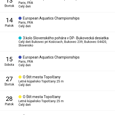
13
Paris, FRA
štvrtok
Celý deň
European Aquatics Championships
14
Paris, FRA
piatok
Celý deň
3.kolo Slovenského pohára v DP- Bukovecká desiatka
Celý deň
Bukovec pri Košiciach, Bukovec 239, Bukovec 04420,
Slovensko
European Aquatics Championships
15
Paris, FRA
sobota
Celý deň
O Štít mesta Topoľčany
27
Letné kúpalisko Topoľčany 25 m
štvrtok
Celý deň
O Štít mesta Topoľčany
28
Letné kúpalisko Topoľčany 25 m
piatok
Celý deň