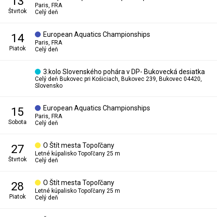
13
Paris, FRA
štvrtok
Celý deň
European Aquatics Championships
14
Paris, FRA
piatok
Celý deň
3.kolo Slovenského pohára v DP- Bukovecká desiatka
Celý deň
Bukovec pri Košiciach, Bukovec 239, Bukovec 04420,
Slovensko
European Aquatics Championships
15
Paris, FRA
sobota
Celý deň
O Štít mesta Topoľčany
27
Letné kúpalisko Topoľčany 25 m
štvrtok
Celý deň
O Štít mesta Topoľčany
28
Letné kúpalisko Topoľčany 25 m
piatok
Celý deň