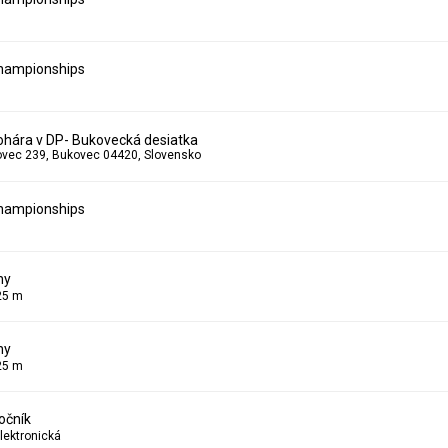
hampionships
ohára v DP- Bukovecká desiatka
kovec 239, Bukovec 04420, Slovensko
hampionships
ny
25 m
ny
25 m
očník
lektronická