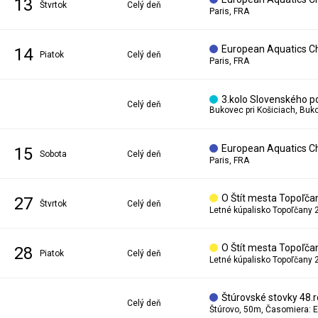
13
štvrtok
Celý deň
Paris, FRA
European Aquatics C
14
piatok
Celý deň
Paris, FRA
3.kolo Slovenského p
Celý deň
Bukovec pri Košiciach, Bu
European Aquatics C
15
sobota
Celý deň
Paris, FRA
O Štít mesta Topoľča
27
štvrtok
Celý deň
Letné kúpalisko Topoľčany 
O Štít mesta Topoľča
28
piatok
Celý deň
Letné kúpalisko Topoľčany 
Štúrovské stovky 48.r
Celý deň
Štúrovo, 50m, Časomiera: E