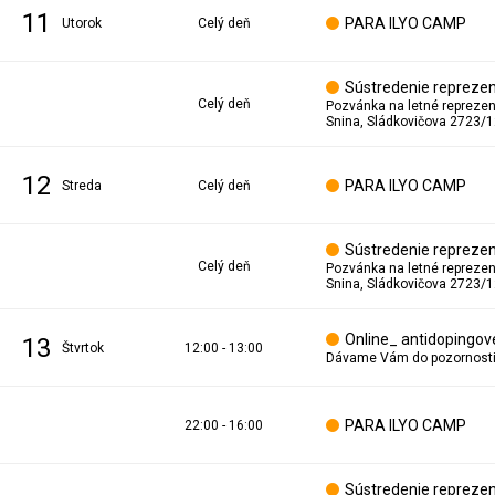
11
PARA ILYO CAMP
utorok
Celý deň
Sústredenie reprezen
Celý deň
Snina, Sládkovičova 2723/1
12
PARA ILYO CAMP
streda
Celý deň
Sústredenie reprezen
Celý deň
Snina, Sládkovičova 2723/1
Online_ antidopingové
13
štvrtok
12:00 - 13:00
PARA ILYO CAMP
22:00 - 16:00
Sústredenie reprezen