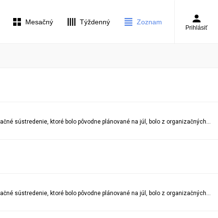
Mesačný
Týždenný
Zoznam
Prihlásiť
Pozvánka na letné reprezentačné sústredenie Vážení tréneri, radi by sme Vás informovali, že letné reprezentačné sústredenie, ktoré bolo pôvodne plánované na júl, bolo z organizačných dôvodov presunuté na termín 10. – 14. augusta 2026. Všetky ostatné náležitosti sústredenia, vrátane miesta konania, harmonogramu a účastníckych poplatkov, zostávajú bez zmeny. Prosíme Vás o potvrdenie účasti Vašich športovcov prostredníctvom prihlasovacieho formulára najneskôr do 31. júla 2026. Prihlasovací formulár: https://docs.google.com/forms/d/e/1FAIpQLSezz7kfd_MJt5rL9fKBHnMsWeFNrM76YekFtqYEsXYc0uLCuA/viewform Dôležité upozornenie: Prihlasovací formulár je potrebné vyplniť aj za každú sprevádzajúcu osobu, ktorá sa sústredenia zúčastní. Ďakujeme za spoluprácu a tešíme sa na spoločné reprezentačné sústredenie. S pozdravom Tomáš Potocký Reprezentačný tréner Slovenská asociácia taekwondo WT
Pozvánka na letné reprezentačné sústredenie Vážení tréneri, radi by sme Vás informovali, že letné reprezentačné sústredenie, ktoré bolo pôvodne plánované na júl, bolo z organizačných dôvodov presunuté na termín 10. – 14. augusta 2026. Všetky ostatné náležitosti sústredenia, vrátane miesta konania, harmonogramu a účastníckych poplatkov, zostávajú bez zmeny. Prosíme Vás o potvrdenie účasti Vašich športovcov prostredníctvom prihlasovacieho formulára najneskôr do 31. júla 2026. Prihlasovací formulár: https://docs.google.com/forms/d/e/1FAIpQLSezz7kfd_MJt5rL9fKBHnMsWeFNrM76YekFtqYEsXYc0uLCuA/viewform Dôležité upozornenie: Prihlasovací formulár je potrebné vyplniť aj za každú sprevádzajúcu osobu, ktorá sa sústredenia zúčastní. Ďakujeme za spoluprácu a tešíme sa na spoločné reprezentačné sústredenie. S pozdravom Tomáš Potocký Reprezentačný tréner Slovenská asociácia taekwondo WT