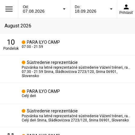
Od:
Do:
07.08.2026
18.09.2026
Prihlásiť
august 2026
10
PARA ILYO CAMP
07:00 - 21:59
pondelok
Sústredenie reprezentácie
Pozvánka na letné reprezentačné sústredenie Vážení tréneri, radi by sme Vás informovali, že letné reprezentačné sústredenie, ktoré bolo pôvodne plánované na júl, bolo z organizačných dôvodov presunuté na termín 10. – 14. augusta 2026. Všetky ostatné náležitosti sústredenia, vrátane miesta konania, harmonogramu a účastníckych poplatkov, zostávajú bez zmeny. Prosíme Vás o potvrdenie účasti Vašich športovcov prostredníctvom prihlasovacieho formulára najneskôr do 31. júla 2026. Prihlasovací formulár: https://docs.google.com/forms/d/e/1FAIpQLSezz7kfd_MJt5rL9fKBHnMsWeFNrM76YekFtqYEsXYc0uLCuA/viewform Dôležité upozornenie: Prihlasovací formulár je potrebné vyplniť aj za každú sprevádzajúcu osobu, ktorá sa sústredenia zúčastní. Ďakujeme za spoluprácu a tešíme sa na spoločné reprezentačné sústredenie. S pozdravom Tomáš Potocký Reprezentačný tréner Slovenská asociácia taekwondo WT
07:30 - 21:59
Snina, Sládkovičova 2723/120, Snina 06901,
Slovensko
PARA ILYO CAMP
Celý deň
Sústredenie reprezentácie
Pozvánka na letné reprezentačné sústredenie Vážení tréneri, radi by sme Vás informovali, že letné reprezentačné sústredenie, ktoré bolo pôvodne plánované na júl, bolo z organizačných dôvodov presunuté na termín 10. – 14. augusta 2026. Všetky ostatné náležitosti sústredenia, vrátane miesta konania, harmonogramu a účastníckych poplatkov, zostávajú bez zmeny. Prosíme Vás o potvrdenie účasti Vašich športovcov prostredníctvom prihlasovacieho formulára najneskôr do 31. júla 2026. Prihlasovací formulár: https://docs.google.com/forms/d/e/1FAIpQLSezz7kfd_MJt5rL9fKBHnMsWeFNrM76YekFtqYEsXYc0uLCuA/viewform Dôležité upozornenie: Prihlasovací formulár je potrebné vyplniť aj za každú sprevádzajúcu osobu, ktorá sa sústredenia zúčastní. Ďakujeme za spoluprácu a tešíme sa na spoločné reprezentačné sústredenie. S pozdravom Tomáš Potocký Reprezentačný tréner Slovenská asociácia taekwondo WT
Celý deň
Snina, Sládkovičova 2723/120, Snina 06901, Slovensko