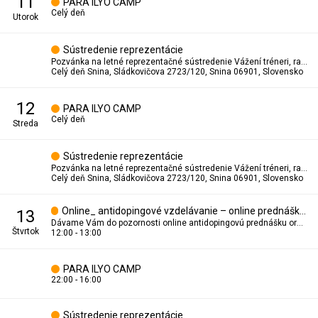
11
PARA ILYO CAMP
Celý deň
utorok
Sústredenie reprezentácie
Pozvánka na letné reprezentačné sústredenie Vážení tréneri, radi by sme Vás informovali, že letné reprezentačné sústredenie, ktoré bolo pôvodne plánované na júl, bolo z organizačných dôvodov presunuté na termín 10. – 14. augusta 2026. Všetky ostatné náležitosti sústredenia, vrátane miesta konania, harmonogramu a účastníckych poplatkov, zostávajú bez zmeny. Prosíme Vás o potvrdenie účasti Vašich športovcov prostredníctvom prihlasovacieho formulára najneskôr do 31. júla 2026. Prihlasovací formulár: https://docs.google.com/forms/d/e/1FAIpQLSezz7kfd_MJt5rL9fKBHnMsWeFNrM76YekFtqYEsXYc0uLCuA/viewform Dôležité upozornenie: Prihlasovací formulár je potrebné vyplniť aj za každú sprevádzajúcu osobu, ktorá sa sústredenia zúčastní. Ďakujeme za spoluprácu a tešíme sa na spoločné reprezentačné sústredenie. S pozdravom Tomáš Potocký Reprezentačný tréner Slovenská asociácia taekwondo WT
Celý deň
Snina, Sládkovičova 2723/120, Snina 06901, Slovensko
12
PARA ILYO CAMP
Celý deň
streda
Sústredenie reprezentácie
Pozvánka na letné reprezentačné sústredenie Vážení tréneri, radi by sme Vás informovali, že letné reprezentačné sústredenie, ktoré bolo pôvodne plánované na júl, bolo z organizačných dôvodov presunuté na termín 10. – 14. augusta 2026. Všetky ostatné náležitosti sústredenia, vrátane miesta konania, harmonogramu a účastníckych poplatkov, zostávajú bez zmeny. Prosíme Vás o potvrdenie účasti Vašich športovcov prostredníctvom prihlasovacieho formulára najneskôr do 31. júla 2026. Prihlasovací formulár: https://docs.google.com/forms/d/e/1FAIpQLSezz7kfd_MJt5rL9fKBHnMsWeFNrM76YekFtqYEsXYc0uLCuA/viewform Dôležité upozornenie: Prihlasovací formulár je potrebné vyplniť aj za každú sprevádzajúcu osobu, ktorá sa sústredenia zúčastní. Ďakujeme za spoluprácu a tešíme sa na spoločné reprezentačné sústredenie. S pozdravom Tomáš Potocký Reprezentačný tréner Slovenská asociácia taekwondo WT
Celý deň
Snina, Sládkovičova 2723/120, Snina 06901, Slovensko
Online_ antidopingové vzdelávanie – online prednáška 13. 8. 2026
13
Dávame Vám do pozornosti online antidopingovú prednášku organizovanú Antidopingovou agentúrou SR, ktorá sa uskutoční: 13. augusta 2026 (štvrtok) 14:00 – 15:00 Pripojenie cez Microsoft Teams: https://teams.microsoft.com/meet/38636207411026?p=wW0baMwcgIcMk0Yf6y Lektorkou prednášky bude Ivana Radosová, dopingová komisárka a edukátorka. Prosím všetkých reprezentantov, trénerov, kaučou a členov realizačných tímov, aby sa tejto prednášky zúčastnili. Antidopingové vzdelávanie je dôležitou súčasťou prípravy reprezentantov a plnenia antidopingových povinností športového zväzu. (⁠antidoping.sk) Výhodou je, že absolvovaním tejto prednášky si splníte antidopingové vzdelávanie na nasledujúce dva roky, preto odporúčam využiť túto možnosť.
štvrtok
12:00 - 13:00
PARA ILYO CAMP
22:00 - 16:00
Sústredenie reprezentácie