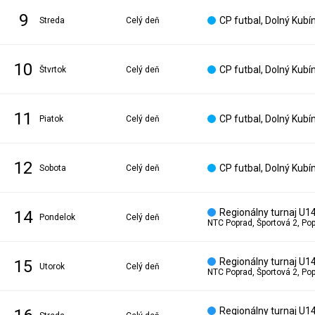
9
CP futbal, Dolný Kubí
streda
Celý deň
10
CP futbal, Dolný Kubí
štvrtok
Celý deň
11
CP futbal, Dolný Kubí
piatok
Celý deň
12
CP futbal, Dolný Kubí
sobota
Celý deň
Regionálny turnaj U1
14
pondelok
Celý deň
NTC Poprad, Športová 2, Po
Regionálny turnaj U1
15
utorok
Celý deň
NTC Poprad, Športová 2, Po
Regionálny turnaj U1