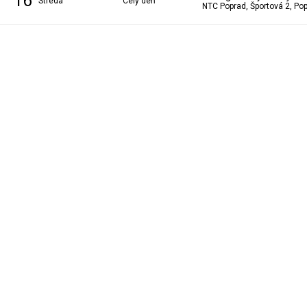
16
streda
Celý deň
NTC Poprad, Športová 2, Po